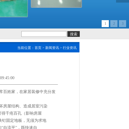
1
2
3
当前位置：
首页
>
新闻资讯
>
行业资讯
:45:00
常百姓家，在家居装修中充分发
坏房屋结构、造成居室污染
打得千疮百孔（影响房屋
铁钉固定地板，无须为求地
“自流平”，既快速自