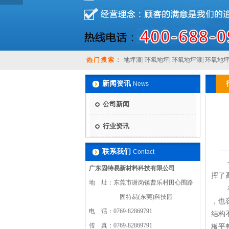
热门搜索：
地坪漆
|
环氧地坪
|
环氧地坪漆
|
环氧地
新闻资讯
News
公司新闻
行业资讯
联系我们
Contact
一直
广东固特易新材料科技有限公司
挥了
地 址：东莞市谢岗镇曹乐村田心围路
在家
固特易(东莞)科技园
，也
电 话：0769-82869791
结构
传 真：0769-82869791
板平